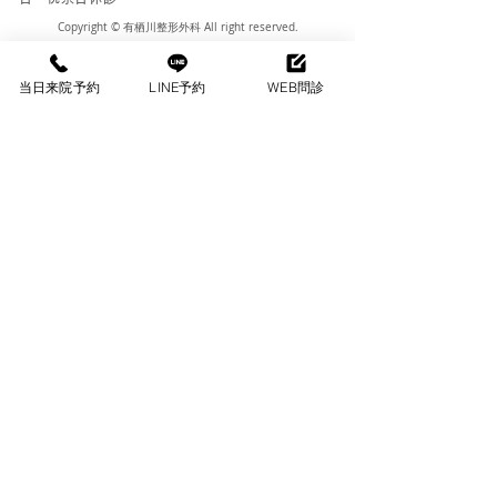
Copyright © 有栖川整形外科 All right reserved.
当日来院予約
LINE予約
WEB問診
HOME
DOCTOR MADE®️
ご来院の方へ
有栖川ソックス
診察・リハビリ
メディア掲載情報
予約
法人の方へ
医師紹介
採用情報
当院の診療
再生療法
症状から探す
メディカルダイエット​
自費診療
English
​お知らせ