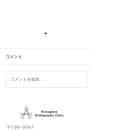
健康を維持したい
体重が減らない
現在準備中です。
現在準備中です。
コメント
コメントを追加…
〒106-0047