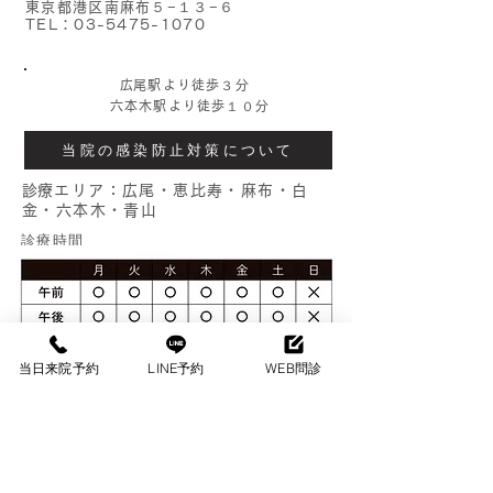
東京都港区南麻布５−１３−６
TEL：03-5475-1070
​
広尾駅より徒歩３分
六本木駅より徒歩１０分
当院の感染防止対策について
​
診療エリア：広尾・恵比寿・麻布・白
金・六本木・青山
​診療時間
月〜金 [午前]9:00-13:00[午後]14:00-18:00
当日来院予約
LINE予約
WEB問診
土曜日 [午前]9:00-13:00[午後]14:00-17:00
日・祝祭日休診
Copyright © 有栖川整形外科 All right reserved.