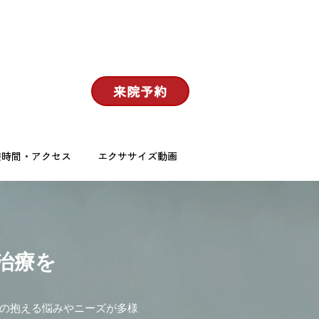
有栖川整形外科 | 港区 | 広尾
来院予約
療時間・アクセス
エクササイズ動画
治療を
んの抱える悩みやニーズが多様