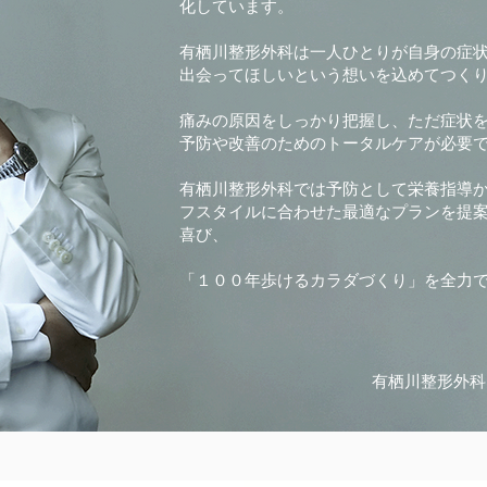
化しています。
有栖川整形外科は一人ひとりが自身の症
出会ってほしいという想いを込めてつく
痛みの原因をしっかり把握し、ただ症状
予防や改善のためのトータルケアが必要
有栖川整形外科では予防として栄養指導
フスタイルに合わせた最適なプランを提
喜び、
「１００年歩けるカラダづくり」を全力
​有栖川整形外科