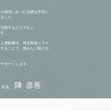
状や環境に合った治療や予防に
りました。
を治療するだけでなく、
です。
から運動療法、再生医療とライ
案することで、痛みなく動ける
でサポートします。
​陣 彦善
 院長