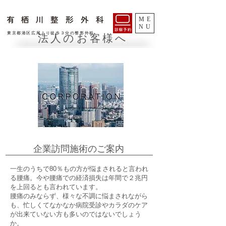
ME
NU
​東京都港区広尾より徒歩３分の整形外科
法人のお客様へ
​企業訪問施術のご案内
​一生のうちで80％もの方が悩まされると言われ
る腰痛。今や腰痛での経済損失は年間で２兆円
を上回るとも言われています。
腰痛のみならず、様々な不調に悩まされながら
も、忙しくてなかなか病院受診やカラダのケア
が出来ていない方も多いのではないでしょう
か。