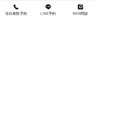
​
広尾駅より徒歩３分
当日来院予約
LINE予約
WEB問診
六本木駅より徒歩１０分
当院の感染防止対策について
​
診療エリア：広尾・恵比寿・麻布・白
金・六本木・青山
​診療時間
月〜金 [午前]9:00-13:00[午後]14:00-18:00
土曜日 [午前]9:00-13:00[午後]14:00-17:00
日・祝祭日休診
Copyright © 有栖川整形外科 All right reserved.