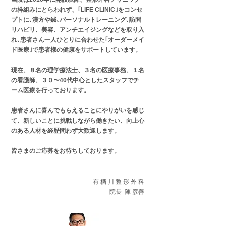
の枠組みにとらわれず、｢LIFE CLINIC｣をコンセ
プトに､漢方や鍼､パーソナルトレーニング､訪問
リハビリ、美容、アンチエイジングなどを取り入
れ､患者さん一人ひとりに合わせた｢オーダーメイ
ド医療｣で患者様の健康をサポートしています。
現在、８名の理学療法士、３名の医療事務、１名
の看護師、３０〜40代中心としたスタッフでチ
ーム医療を行っております。
患者さんに喜んでもらえることにやりがいを感じ
て、新しいことに挑戦しながら働きたい、向上心
のある人材を経歴問わず大歓迎します。
​皆さまのご応募をお待ちしております。
有 栖 川 整 形 外 科
院長 陣 彦善