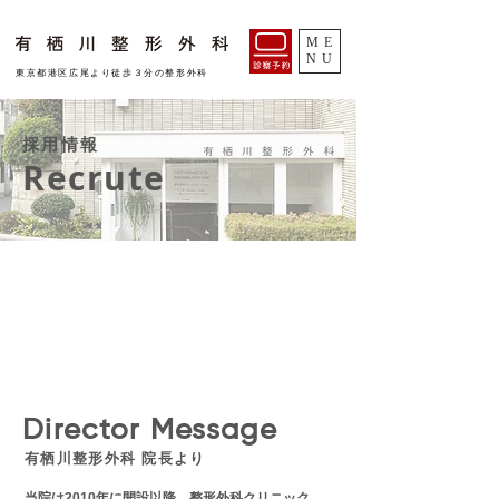
ME
NU
​東京都港区広尾より徒歩３分の整形外科
​採用情報
Recrute
Director Message
​有栖川整形外科 院長より
当院は2010年に開設以降、整形外科クリニック