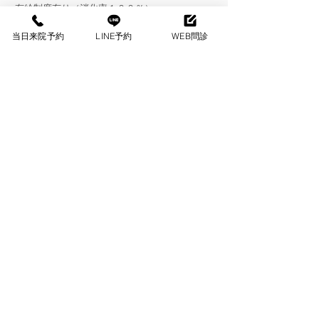
有給制度有り（消化率１００％）
年３回、年末年始、ゴールデンウィーク、夏季
休暇の長期休暇
当日来院予約
LINE予約
WEB問診
年１回昇給
交通費支給(上限月2万円まで)
制服貸与
昇給年一回
年１健康診断
美容施術割引
エンビロンはじめ院内物販割引
求人に関してメッセージを送る
施設見学可能です。お気軽にお問い合わせくだ
さい。
ご応募いただく場合は履歴書送付ください。書
類審査のうえ、面接をいたします。
​履歴書送付先