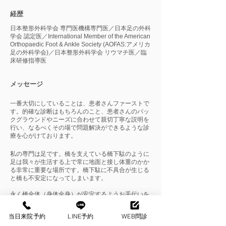
​経歴
日本整形外科学会 専門医機構専門医／日本足の外科
学会 認定医／International Member of the American
Orthopaedic Foot & Ankle Society (AOFAS:アメリカ
足の外科学会)／日本整形外科学会 リウマチ医／臨
床研修指導医
​メッセージ​
一番大切にしていることは、患者さんファーストで
す。的確な診断はもちろんのこと、患者さんのバッ
クグラウンドやニーズに合わせて親切丁寧な説明を
行い、なるべくその場で問題解決ができるような診
療を心がけております。
私の専門は足です。橋を支えている橋下駄のように
足は我々が生活する上で常に地面と接し体重のかか
る非常に重要な場所です。橋下駄に不具合が生じる
と橋も不安定になってしまいます。
永く橋全体（身体全身）が安定するようお手伝いを
する事が私のライフワークであります。
足首が痛い、足の足趾（指）や足の甲、裏が痛い、
当日来院予約
LINE予約
WEB問診
足首が不安定、長く歩けない、走れないなどお悩み