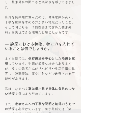
り、整形外科の面白さと奥深さを感じてきまし
た。
広尾を開業地に選んだのは、健康意識が高く、
丁寧な医療を求める方が多い地域だったこと、
そして何よりも「予防医療まで含めた整形外
科」を実現できる環境だと感じたからです。
― 診療における特徴、特に力を入れて
いることは何でしょうか。
まず当院では、
保存療法を中心とした治療を重
視
しています。手術が必要な場合もあります
が、多くの患者さんがリハビリや生活習慣の見
直し、運動療法、薬や注射などで改善される可
能性があります。
私は、なるべく
薬は最小限で身体に負担の少な
い治療
を選ぶよう努めています。
また、
患者さんへの丁寧な説明と納得のうえで
の治療
を心掛けています。整形外科では「痛