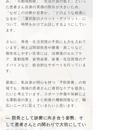
み」「可動域制限」「生活の質の低下」といっ
た患者さん自身の実感の部分が大きいため、
「なぜこの治療が必要か」「どのような経過に
なるか」「選択肢のメリット・デメリット」に
ついて、時間をかけてお話しするようにしてい
ます。
さらに、再発・生活習慣の予防にも力を入れて
います。例えば関節疾患や腰痛・肩こりなど、
慢性化しやすい症状には、治療後のセルフケ
ア、運動指導、姿勢改善、栄養・生活習慣のア
ドバイスなど、総合的なサポートを行っていま
す。
最後に、私自身が関心を持つ「予防医療」の領
域でも、地域の患者さんに適切なケアを提供し
たいと考えています。スポーツ外傷や加齢によ
る運動器の衰え、また術後の機能回復など、幅
広いニーズに応えていきたいと思います。
― 院長として診療に向き合う姿勢、そ
して患者さんとの関わりで大切にしてい