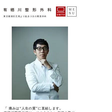
ME
NU
​東京都港区広尾より徒歩３分の整形外科
「 痛みは“人生の質”に直結します。