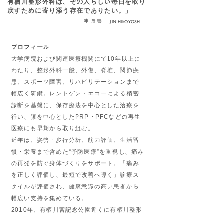
有栖川整形外科は、その人らしい毎日を取り
戻すために寄り添う存在でありたい。」
​陣 彦善
JIN HIKOYOSHI
プロフィール
大学病院および関連医療機関にて10年以上に
わたり、整形外科一般、外傷、脊椎、関節疾
患、スポーツ障害、リハビリテーションまで
幅広く研鑽。レントゲン・エコーによる精密
診断を基盤に、保存療法を中心とした治療を
行い、膝を中心としたPRP・PFCなどの再生
医療にも早期から取り組む。
近年は、姿勢・歩行分析、筋力評価、生活習
慣・栄養まで含めた“予防医療”を重視し、痛み
の再発を防ぐ身体づくりをサポート。「痛み
を正しく評価し、最短で改善へ導く」診療ス
タイルが評価され、健康意識の高い患者から
幅広い支持を集めている。
2010年、有栖川宮記念公園近くに有栖川整形