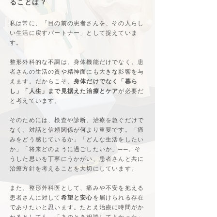
ることは？
私は常に、「目の前の患者さんを、その人らし
い生活に戻すパートナー」として捉えていま
す。
整形外科的な不調は、身体機能だけでなく、患
者さんの生活の質や精神面にも大きな影響を与
えます。だからこそ、
身体だけでなく「暮ら
し」「人生」まで見据えた治療とケア
が必要だ
と考えています。
そのためには、検査や診断、治療を急ぐだけで
なく、対話と信頼関係が何より重要です。「痛
みをどう感じているか」「どんな生活をしたい
か」「将来どのように過ごしたいか」──。そ
うした思いを丁寧にうかがい、患者さんと共に
治療方針を考えることを大切にしています。
また、整形外科医として、痛みや不安を抱える
患者さんに対して
希望と安心
を届けられる存在
でありたいと思います。たとえ治療に時間がか