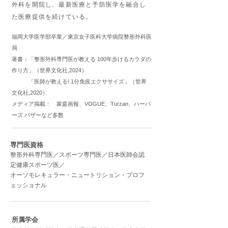
外科を開院し、最新医療と予防医学を融合し
た医療提供を続けている。
福岡大学医学部卒業／東京女子医科大学病院整形外科医
局
著書：「整形外科専門医が教える 100年歩けるカラダの
作り方」（世界文化社,2024）
「医師が教える! 1分免疫エクササイズ」（世界
文化社,2020）
メディア掲載： 家庭画報、VOGUE、Turzan、ハーパ
ーズ バザーなど多数
専門医資格
整形外科専門医／スポーツ専門医／日本医師会認
定健康スポーツ医／
オーソモレキュラー・ニュートリション・プロフ
ェッショナル
所属学会​