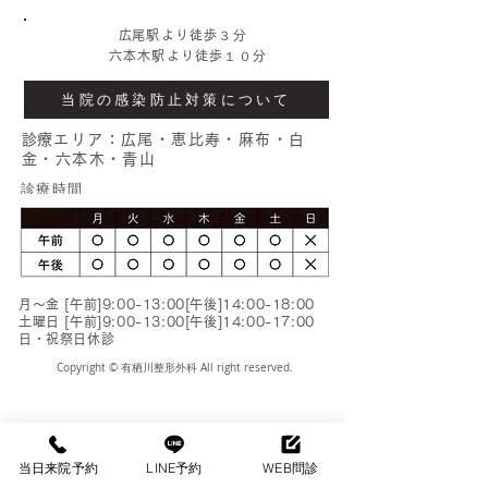
​
広尾駅より徒歩３分
六本木駅より徒歩１０分
当院の感染防止対策について
​
診療エリア：広尾・恵比寿・麻布・白
金・六本木・青山
​診療時間
月〜金 [午前]9:00-13:00[午後]14:00-18:00
土曜日 [午前]9:00-13:00[午後]14:00-17:00
日・祝祭日休診
Copyright © 有栖川整形外科 All right reserved.
当日来院予約
LINE予約
WEB問診