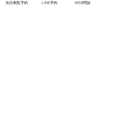
当日来院予約
LINE予約
WEB問診
提供していきます。（完全個室）
詳細はこちら
インソール作成
​医師監修のもと当院理学療法士による一人
ひとりにあったオーダーメイドのインソー
ルを作成します。