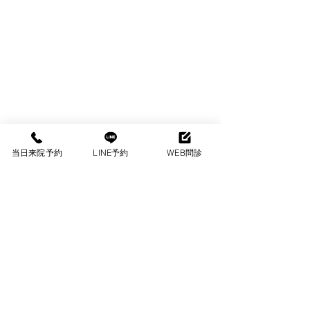
前胸部ストレッチ／Door
当日来院予約
LINE予約
WEB問診
stretch（大胸筋ストレッチ）