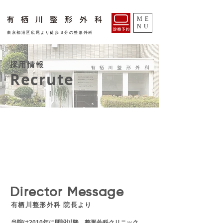
ME
NU
​東京都港区広尾より徒歩３分の整形外科
​採用情報
Recrute
Director Message
​有栖川整形外科 院長より
当院は2010年に開設以降、整形外科クリニック