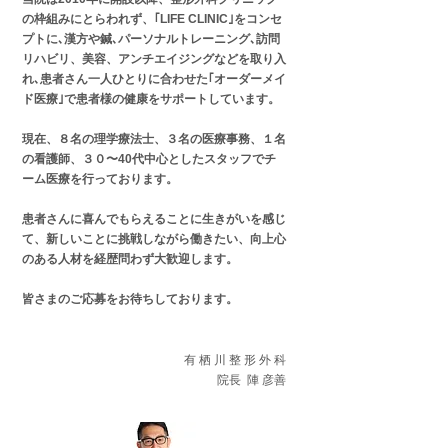
の枠組みにとらわれず、｢LIFE CLINIC｣をコンセ
プトに､漢方や鍼､パーソナルトレーニング､訪問
リハビリ、美容、アンチエイジングなどを取り入
れ､患者さん一人ひとりに合わせた｢オーダーメイ
ド医療｣で患者様の健康をサポートしています。
現在、８名の理学療法士、３名の医療事務、１名
の看護師、３０〜40代中心としたスタッフでチ
ーム医療を行っております。
患者さんに喜んでもらえることに生きがいを感じ
て、新しいことに挑戦しながら働きたい、向上心
のある人材を経歴問わず大歓迎します。
​皆さまのご応募をお待ちしております。
有 栖 川 整 形 外 科
院長 陣 彦善