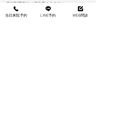
有給制度有り（消化率１００％）
年３回、年末年始、ゴールデンウィーク、夏季
休暇の長期休暇
当日来院予約
LINE予約
WEB問診
年１回昇給
交通費支給(上限月2万円まで)
制服貸与
昇給年一回
年１健康診断
美容施術割引
エンビロンはじめ院内物販割引
求人に関してメッセージを送る
施設見学可能です。お気軽にお問い合わせくだ
さい。
ご応募いただく場合は履歴書送付ください。書
類審査のうえ、面接をいたします。
​履歴書送付先