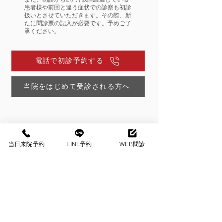
患者様や前回と違う症状での診察も初診
扱いとさせていただきます。その際、新
たに問診票の記入が必要です。予めご了
承ください。
電話で初診予約する
当院をはじめて受診される方へ
当日来院予約
LINE予約
WEB問診
リハビリ予約ついて
​前回のリハビリ実施時より2ヶ月以降経過
している方で再度リハビリを希望される
場合、必ずリハビリ実施前に医師による
診察が必要です。