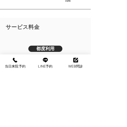
1回
​サービス料金
都度利用
1回（60分）
当日来院予約
LINE予約
WEB問診
13,200
円
​税込
回数券