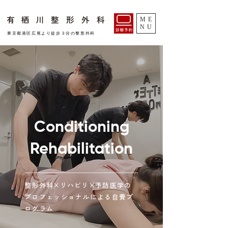
ME
NU
​東京都港区広尾より徒歩３分の整形外科
Conditioning
Rehabilitation
整形外科×リハビリ×予防医学の
​プロフェッショナルによる自費プ
ログラム