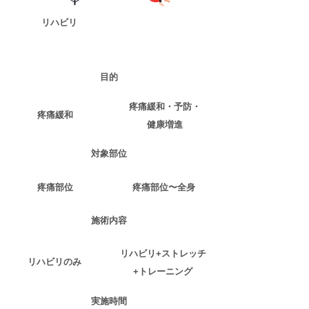
​リハビリ
コンディショニングリ
ハビリ
​目的
​疼痛緩和・予防・
​疼痛緩和
健康増進
​対象部位
​疼痛部位
​疼痛部位〜全身
​施術内容
​リハビリ+ストレッチ
​リハビリのみ
+トレーニング
​実施時間