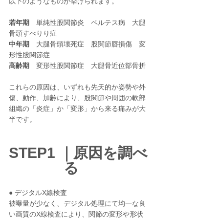
以下のようなものが挙げられます。
若年期
　単純性股関節炎　ペルテス病　大腿
骨頭すべりり症　　
中年期
　大腿骨頭壊死症　股関節唇損傷　変
形性股関節症
高齢期
　変形性股関節症　大腿骨近位部骨折
これらの原因は、いずれも先天的か姿勢や外
傷、動作、加齢により、股関節や周囲の軟部
組織の「炎症」か「変形」から来る痛みが大
半です。　
STEP1 ｜原因を調べ
る　
● デジタルX線検査
被曝量が少なく、デジタル処理にて均一な良
い画質のX線検査により、関節の変形や形状