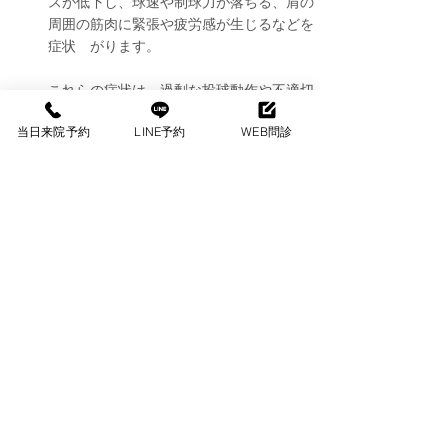
スが低下し、球速や制球力が落ちる、肩の
周囲の筋肉に緊張や疲労感が生じるなどを
症状　がります。
これらの症状は、過剰な投球動作や不適切
なフォームによる肩関節の過度なストレス
当日来院予約
LINE予約
WEB問診
が原因の可能性があります。肩の構造が繰
り返しの負荷によって損傷することで、炎
症や痛み、そして最終的には機能障害につ
ながるため、症状の原因について調べる必
要があります。
原因
治療・アドバイス
その他の症状を探す