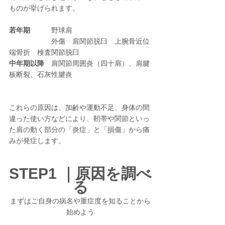
ものが挙げられます。
若年期
　　　野球肩　　
　　　　　　外傷　肩関節脱臼　上腕骨近位
端骨折　検査関節脱臼
中年期以降
　肩関節周囲炎（四十肩）、肩腱
板断裂、石灰性腱炎
これらの原因は、加齢や運動不足、身体の間
違った使い方などにより、靭帯や関節といっ
た肩の動く部分の「炎症」と「損傷」から痛
みが発症します。
STEP1 ｜原因を調べ
る
まずはご自身の病名や重症度を知ることから
始めよう