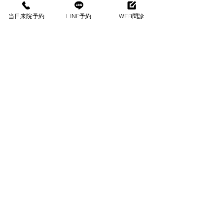
当日来院予約
LINE予約
WEB問診
上腕骨顆上骨折
子供に起こりやすい腕の骨折として、上腕骨
顆上骨折があります。小児の肘の骨折の中で
は、過半数を占めて最も頻度の高い骨折で
す。受傷原因は、90%以上が転落や転倒の際
に肘を伸ばして手をついて受傷しています。
症状
治療・アドバイス
すべて表示
最新記事