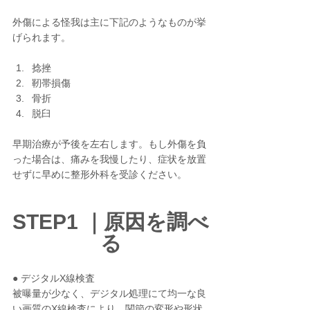
外傷による怪我は主に下記のようなものが挙
げられます。
捻挫
靭帯損傷
骨折
脱臼
早期治療が予後を左右します。もし外傷を負
った場合は、痛みを我慢したり、症状を放置
せずに早めに整形外科を受診ください。
STEP1 ｜原因を調べ
る
● デジタルX線検査
被曝量が少なく、デジタル処理にて均一な良
い画質のX線検査により、関節の変形や形状