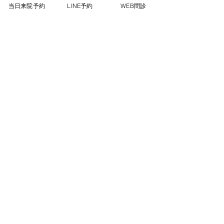
当日来院予約
LINE予約
WEB問診
​澤渡 知宏
​（さわたり ともひろ）
​理学療法士
〒106-0047