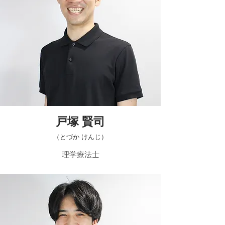
​戸塚 賢司
​（とづか けんじ）
​理学療法士