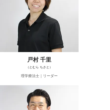
戸村 千里
​（とむら ちさと）
​理学療法士｜リーダー