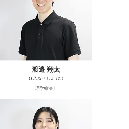
​渡邉 翔太
​（わたなべ しょうた）
​理学療法士